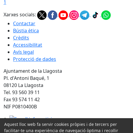
1
Xarxes socials:
Contactar
Bústia ètica
Crèdits
Accessibilitat
Avís legal
Protecció de dades
Ajuntament de la Llagosta
Pl. d'Antoni Baqué, 1
08120 La Llagosta
Tel. 93 560 39 11
Fax 93 574 11 42
NIF P0810400B
Segell infoparticipa
Aquest lloc web fa servir cookies pròpies i de tercers per
facilitar-te una experiència de navegació òptima i recollir
Amb la col·laboració de: