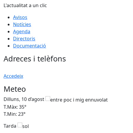
L'actualitat a un clic
Avisos
Notícies
Agenda
Directoris
Documentació
Adreces i telèfons
Accedeix
Meteo
Dilluns, 10 d’agost
D
T.Màx: 35°
T
T.Min: 23°
T
Tarda
T