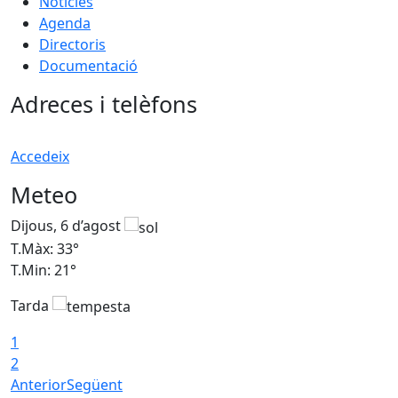
Notícies
Agenda
Directoris
Documentació
Adreces i telèfons
Accedeix
Meteo
Dijous, 6 d’agost
D
T.Màx: 33°
T
T.Min: 21°
T
Tarda
T
1
2
Anterior
Següent