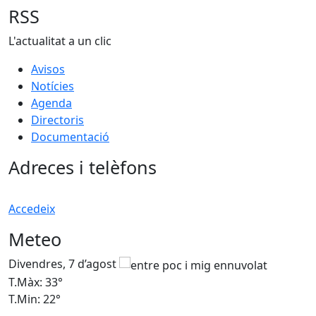
RSS
L'actualitat a un clic
Avisos
Notícies
Agenda
Directoris
Documentació
Adreces i telèfons
Accedeix
Meteo
Divendres, 7 d’agost
D
T.Màx: 33°
T
T.Min: 22°
T