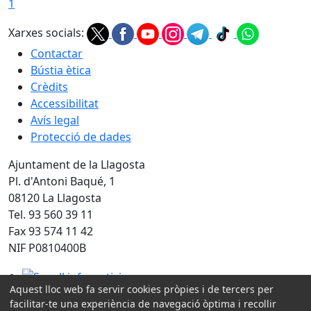
1
Xarxes socials:
Contactar
Bústia ètica
Crèdits
Accessibilitat
Avís legal
Protecció de dades
Ajuntament de la Llagosta
Pl. d'Antoni Baqué, 1
08120 La Llagosta
Tel. 93 560 39 11
Fax 93 574 11 42
NIF P0810400B
Segell infoparticipa
Aquest lloc web fa servir cookies pròpies i de tercers per
facilitar-te una experiència de navegació òptima i recollir
Amb la col·laboració de: