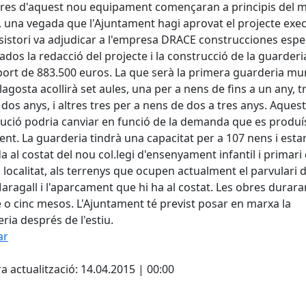
res d'aquest nou equipament començaran a principis del 
l, una vegada que l'Ajuntament hagi aprovat el projecte exec
sistori va adjudicar a l'empresa DRACE construcciones espe
ados la redacció del projecte i la construcció de la guarderi
ort de 883.500 euros. La que serà la primera guarderia mun
Llagosta acollirà set aules, una per a nens de fins a un any, t
 dos anys, i altres tres per a nens de dos a tres anys. Aques
bució podria canviar en funció de la demanda que es produí
ent. La guarderia tindrà una capacitat per a 107 nens i esta
a al costat del nou col.legi d'ensenyament infantil i primari 
 localitat, als terrenys que ocupen actualment el parvulari d
aragall i l'aparcament que hi ha al costat. Les obres durara
 o cinc mesos. L'Ajuntament té previst posar en marxa la
ria després de l'estiu.
ar
cebook
X
a actualització: 14.04.2015 | 00:00