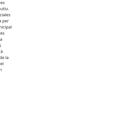
mes
utiu.
ciales
a per
icipal
res
ta
s
rà
de la
el
n