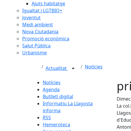
Ajuts habitatge
Igualtat i LGTBIQ+
Joventut
Medi ambient
Nova Ciutadania
Promoció econòmica
Salut Pública
Urbanisme
Notícies
Actualitat
pr
Notícies
Agenda
Butlletí digital
Dimecr
Informatiu La Llagosta
La col
informa
Llagos
RSS
d'Educ
Hemeroteca
Antoni