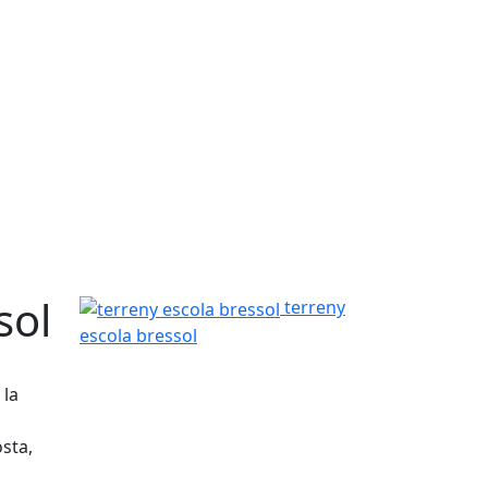
sol
terreny escola bressol
terreny
escola bressol
 la
osta,