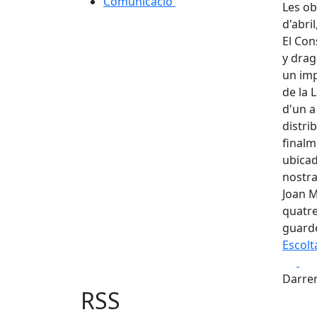
Comunicació
Les ob
d'abri
El Con
y drag
un imp
de la 
d'un a
distri
finalm
ubicad
nostra
Joan M
quatre
guarde
Escolt
Fa
Darrer
RSS