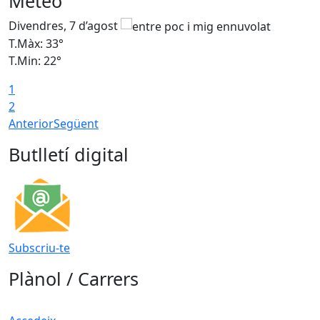
Meteo
Divendres, 7 d’agost
D
T.Màx: 33°
T
T.Min: 22°
T
1
2
Anterior
Següent
Butlletí digital
Subscriu-te
Plànol / Carrers