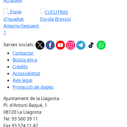
Accedeix
Espai
d'igualtat
Escola Bressol
Anterior
Següent
1
Xarxes socials:
Contactar
Bústia ètica
Crèdits
Accessibilitat
Avís legal
Protecció de dades
Ajuntament de la Llagosta
Pl. d'Antoni Baqué, 1
08120 La Llagosta
Tel. 93 560 39 11
Fax 93 574 11 42