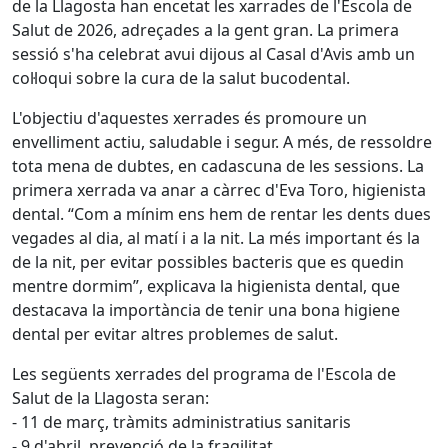
de la Llagosta han encetat les xarrades de l'Escola de
Salut de 2026, adreçades a la gent gran. La primera
sessió s'ha celebrat avui dijous al Casal d'Avis amb un
col·loqui sobre la cura de la salut bucodental.
L'objectiu d'aquestes xerrades és promoure un
envelliment actiu, saludable i segur. A més, de ressoldre
tota mena de dubtes, en cadascuna de les sessions. La
primera xerrada va anar a càrrec d'Eva Toro, higienista
dental. “Com a mínim ens hem de rentar les dents dues
vegades al dia, al matí i a la nit. La més important és la
de la nit, per evitar possibles bacteris que es quedin
mentre dormim”, explicava la higienista dental, que
destacava la importància de tenir una bona higiene
dental per evitar altres problemes de salut.
Les següents xerrades del programa de l'Escola de
Salut de la Llagosta seran:
- 11 de març, tràmits administratius sanitaris
- 9 d'abril, prevenció de la fragilitat