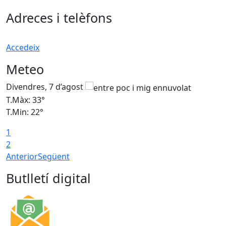
Adreces i telèfons
Accedeix
Meteo
Divendres, 7 d’agost
D
T.Màx: 33°
T
T.Min: 22°
T
1
2
Anterior
Següent
Butlletí digital