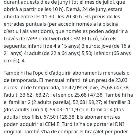
durant aquests dies de juny i tot el mes de juliol, que
obrirà a partir de les 10 h). Demà, 24 de juny, estarà
oberta entre les 11.30 i les 20.30 h. Els preus de les
entrades puntuals (per accedir només a la piscina
d’estiu i als vestidors), que només es poden adquirir a
través de l’APP o del web del CEM El Turó, són els
següents: infantil (de 4 a 15 anys) 3 euros; jove (de 16 a
21 anys) 4; adult (de 22 a 64 anys) 5,50; i sènior (65 anys
o més), 4.
També hi ha l’opció d’adquirir abonaments mensuals o
de temporada. El mensual infantil té un preu de 23,03
euros i el de temporada, de 42,09; el jove, 25,68 i 47,38;
l’adult, 33,62 i 63,27; i el sènior, 25,68 i 47,38. També hi ha
el familiar 2 (2 adults parella), 52,68 i 99,27; el familiar 3
(dos adults i un fill), 59,03 i 111,97; i el familiar 4 (dos
adults i dos fills), 67,50 i 128,38. Els abonaments es
poden adquirir al CEM El Turó i s’ha de portar el DNI
original. També s’ha de comprar el braçalet per poder