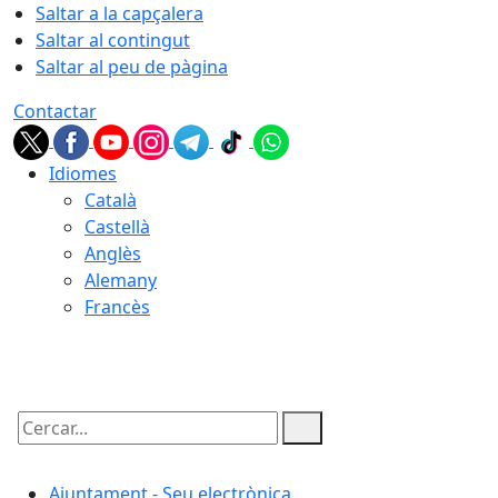
Saltar a la capçalera
Saltar al contingut
Saltar al peu de pàgina
Contactar
Idiomes
Català
Castellà
Anglès
Alemany
Francès
06.08.2026 | 16:33
Cercar:
Ajuntament - Seu electrònica