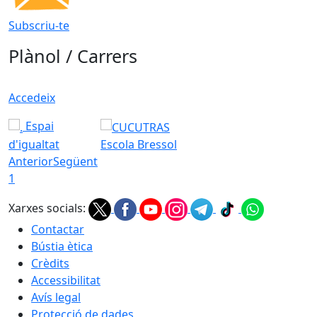
Subscriu-te
Plànol / Carrers
Accedeix
Espai
d'igualtat
Escola Bressol
Anterior
Següent
1
Xarxes socials:
Contactar
Bústia ètica
Crèdits
Accessibilitat
Avís legal
Protecció de dades