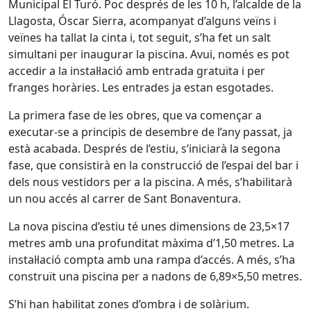
Municipal El Turó. Poc després de les 10 h, l’alcalde de la
Llagosta, Óscar Sierra, acompanyat d’alguns veïns i
veïnes ha tallat la cinta i, tot seguit, s’ha fet un salt
simultani per inaugurar la piscina. Avui, només es pot
accedir a la instal·lació amb entrada gratuïta i per
franges horàries. Les entrades ja estan esgotades.
La primera fase de les obres, que va començar a
executar-se a principis de desembre de l’any passat, ja
està acabada. Després de l’estiu, s’iniciarà la segona
fase, que consistirà en la construcció de l’espai del bar i
dels nous vestidors per a la piscina. A més, s’habilitarà
un nou accés al carrer de Sant Bonaventura.
La nova piscina d’estiu té unes dimensions de 23,5×17
metres amb una profunditat màxima d’1,50 metres. La
instal·lació compta amb una rampa d’accés. A més, s’ha
construït una piscina per a nadons de 6,89×5,50 metres.
S’hi han habilitat zones d’ombra i de solàrium.