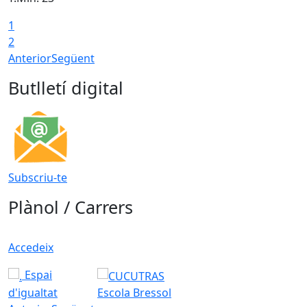
1
2
Anterior
Següent
Butlletí digital
Subscriu-te
Plànol / Carrers
Accedeix
Espai
d'igualtat
Escola Bressol