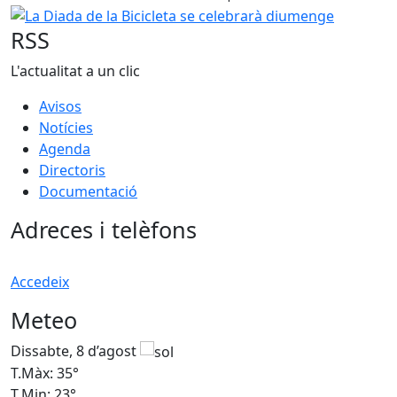
La Diada de la Bicicleta se celebrarà diumenge
RSS
L'actualitat a un clic
Avisos
Notícies
Agenda
Directoris
Documentació
Adreces i telèfons
Accedeix
Meteo
Dissabte, 8 d’agost
D
T.Màx: 35°
T
T.Min: 23°
T