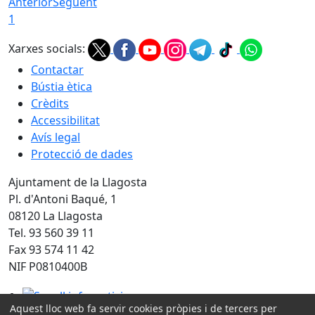
Anterior
Següent
1
Xarxes socials:
Contactar
Bústia ètica
Crèdits
Accessibilitat
Avís legal
Protecció de dades
Ajuntament de la Llagosta
Pl. d'Antoni Baqué, 1
08120 La Llagosta
Tel. 93 560 39 11
Fax 93 574 11 42
NIF P0810400B
Segell infoparticipa
Aquest lloc web fa servir cookies pròpies i de tercers per