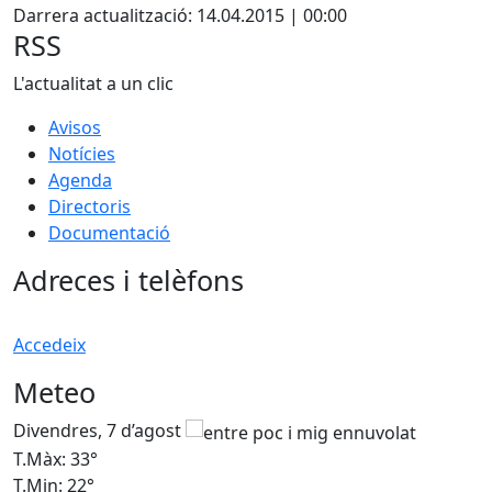
Darrera actualització: 14.04.2015 | 00:00
RSS
L'actualitat a un clic
Avisos
Notícies
Agenda
Directoris
Documentació
Adreces i telèfons
Accedeix
Meteo
Divendres, 7 d’agost
D
T.Màx: 33°
T
T.Min: 22°
T