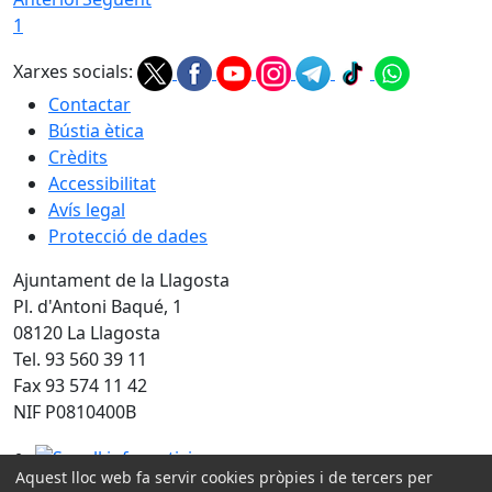
1
Xarxes socials:
Contactar
Bústia ètica
Crèdits
Accessibilitat
Avís legal
Protecció de dades
Ajuntament de la Llagosta
Pl. d'Antoni Baqué, 1
08120 La Llagosta
Tel. 93 560 39 11
Fax 93 574 11 42
NIF P0810400B
Segell infoparticipa
Aquest lloc web fa servir cookies pròpies i de tercers per