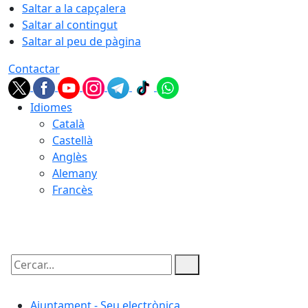
Saltar a la capçalera
Saltar al contingut
Saltar al peu de pàgina
Contactar
Idiomes
Català
Castellà
Anglès
Alemany
Francès
06.08.2026 | 22:52
Cercar:
Ajuntament - Seu electrònica