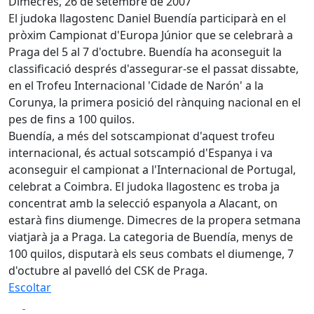
Dimecres, 26 de setembre de 2007
El judoka llagostenc Daniel Buendía participarà en el
pròxim Campionat d'Europa Júnior que se celebrarà a
Praga del 5 al 7 d'octubre. Buendía ha aconseguit la
classificació després d'assegurar-se el passat dissabte,
en el Trofeu Internacional 'Cidade de Narón' a la
Corunya, la primera posició del rànquing nacional en el
pes de fins a 100 quilos.
Buendía, a més del sotscampionat d'aquest trofeu
internacional, és actual sotscampió d'Espanya i va
aconseguir el campionat a l'Internacional de Portugal,
celebrat a Coimbra. El judoka llagostenc es troba ja
concentrat amb la selecció espanyola a Alacant, on
estarà fins diumenge. Dimecres de la propera setmana
viatjarà ja a Praga. La categoria de Buendía, menys de
100 quilos, disputarà els seus combats el diumenge, 7
d'octubre al pavelló del CSK de Praga.
Escoltar
Facebook
X