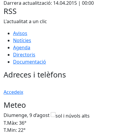
Darrera actualització: 14.04.2015 | 00:00
RSS
L'actualitat a un clic
Avisos
Notícies
Agenda
Directoris
Documentació
Adreces i telèfons
Accedeix
Meteo
Diumenge, 9 d’agost
D
T.Màx: 36°
T
T.Min: 22°
T