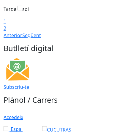
Tarda
T
1
2
Anterior
Següent
Butlletí digital
Subscriu-te
Plànol / Carrers
Accedeix
Espai