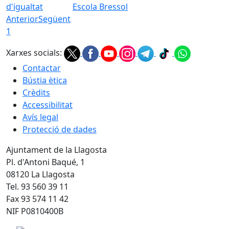
d'igualtat
Escola Bressol
Anterior
Següent
1
Xarxes socials:
Contactar
Bústia ètica
Crèdits
Accessibilitat
Avís legal
Protecció de dades
Ajuntament de la Llagosta
Pl. d'Antoni Baqué, 1
08120 La Llagosta
Tel. 93 560 39 11
Fax 93 574 11 42
NIF P0810400B