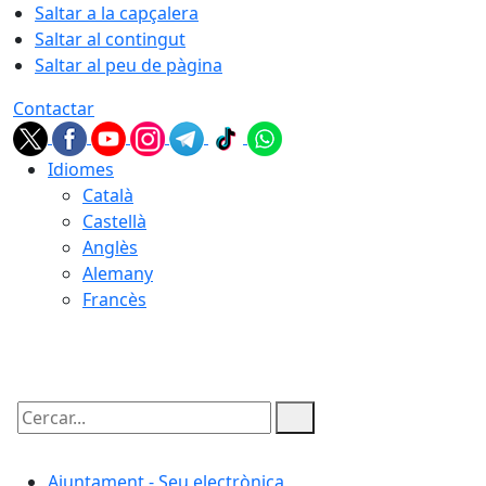
Saltar a la capçalera
Saltar al contingut
Saltar al peu de pàgina
Contactar
Idiomes
Català
Castellà
Anglès
Alemany
Francès
08.08.2026 | 19:18
Cercar:
Ajuntament - Seu electrònica