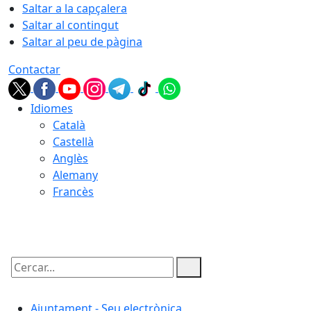
Saltar a la capçalera
Saltar al contingut
Saltar al peu de pàgina
Contactar
Idiomes
Català
Castellà
Anglès
Alemany
Francès
07.08.2026 | 23:42
Cercar:
Ajuntament - Seu electrònica