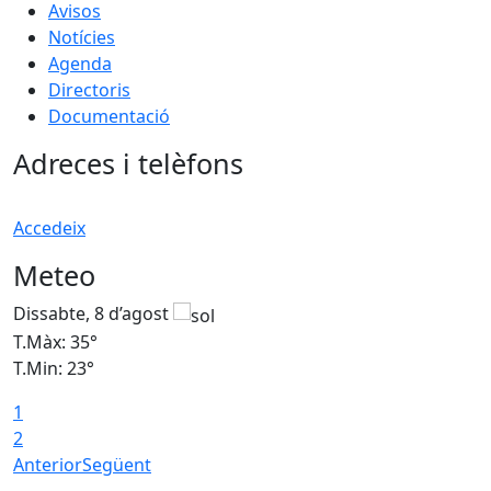
Avisos
Notícies
Agenda
Directoris
Documentació
Adreces i telèfons
Accedeix
Meteo
Dissabte, 8 d’agost
D
T.Màx: 35°
T
T.Min: 23°
T
1
2
Anterior
Següent