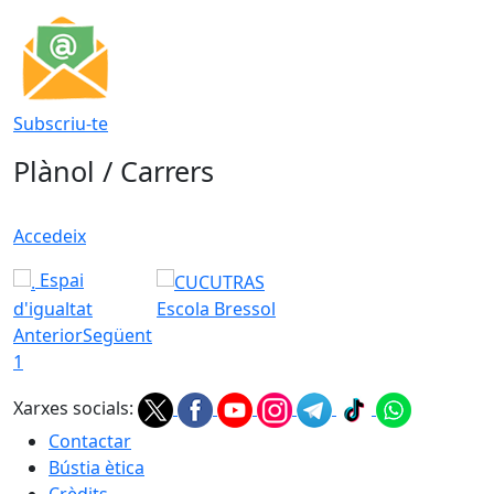
Subscriu-te
Plànol / Carrers
Accedeix
Espai
d'igualtat
Escola Bressol
Anterior
Següent
1
Xarxes socials:
Contactar
Bústia ètica
Crèdits