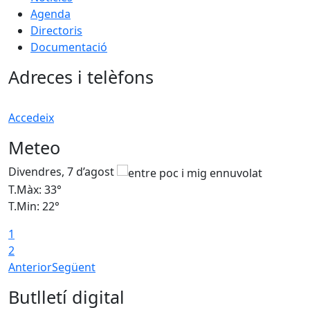
Agenda
Directoris
Documentació
Adreces i telèfons
Accedeix
Meteo
Divendres, 7 d’agost
D
T.Màx: 33°
T
T.Min: 22°
T
1
2
Anterior
Següent
Butlletí digital