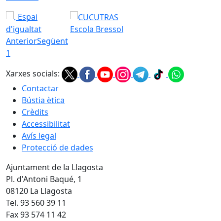
Espai
d'igualtat
Escola Bressol
Anterior
Següent
1
Xarxes socials:
Contactar
Bústia ètica
Crèdits
Accessibilitat
Avís legal
Protecció de dades
Ajuntament de la Llagosta
Pl. d'Antoni Baqué, 1
08120 La Llagosta
Tel. 93 560 39 11
Fax 93 574 11 42