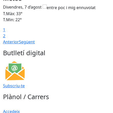
Divendres, 7 d’agost
D
T.Màx: 33°
T
T.Min: 22°
T
1
2
Anterior
Següent
Butlletí digital
Subscriu-te
Plànol / Carrers
Accedeix