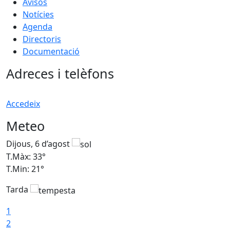
Avisos
Notícies
Agenda
Directoris
Documentació
Adreces i telèfons
Accedeix
Meteo
Dijous, 6 d’agost
D
T.Màx: 33°
T
T.Min: 21°
T
Tarda
T
1
2