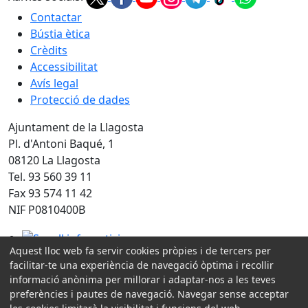
Contactar
Bústia ètica
Crèdits
Accessibilitat
Avís legal
Protecció de dades
Ajuntament de la Llagosta
Pl. d'Antoni Baqué, 1
08120 La Llagosta
Tel. 93 560 39 11
Fax 93 574 11 42
NIF P0810400B
Segell infoparticipa
Aquest lloc web fa servir cookies pròpies i de tercers per
Amb la col·laboració de:
facilitar-te una experiència de navegació òptima i recollir
informació anònima per millorar i adaptar-nos a les teves
preferències i pautes de navegació. Navegar sense acceptar