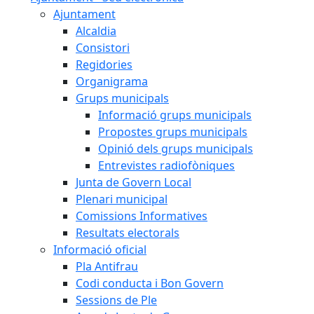
Ajuntament
Alcaldia
Consistori
Regidories
Organigrama
Grups municipals
Informació grups municipals
Propostes grups municipals
Opinió dels grups municipals
Entrevistes radiofòniques
Junta de Govern Local
Plenari municipal
Comissions Informatives
Resultats electorals
Informació oficial
Pla Antifrau
Codi conducta i Bon Govern
Sessions de Ple