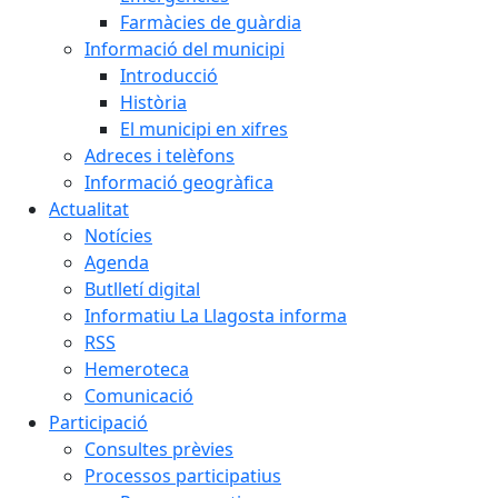
Farmàcies de guàrdia
Informació del municipi
Introducció
Història
El municipi en xifres
Adreces i telèfons
Informació geogràfica
Actualitat
Notícies
Agenda
Butlletí digital
Informatiu La Llagosta informa
RSS
Hemeroteca
Comunicació
Participació
Consultes prèvies
Processos participatius