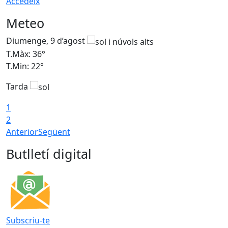
Accedeix
Meteo
Diumenge, 9 d’agost
D
T.Màx: 36°
T
T.Min: 22°
T
Tarda
T
1
2
Anterior
Següent
Butlletí digital
Subscriu-te