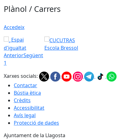
Plànol / Carrers
Accedeix
Espai
d'igualtat
Escola Bressol
Anterior
Següent
1
Xarxes socials:
Contactar
Bústia ètica
Crèdits
Accessibilitat
Avís legal
Protecció de dades
Ajuntament de la Llagosta