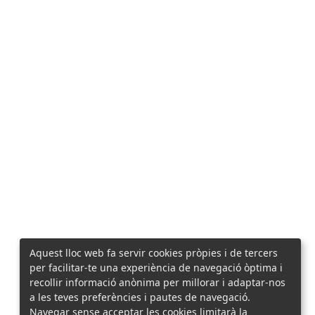
Aquest lloc web fa servir cookies pròpies i de tercers
per facilitar-te una experiència de navegació òptima i
recollir informació anònima per millorar i adaptar-nos
a les teves preferències i pautes de navegació.
Navegar sense acceptar les cookies limitarà la